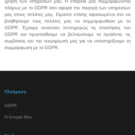
χρήση των υπηρεσιών μας. Η εταιρεία μας συμμορφώνεται
πλήρως με το GDPR όσο αφορά την παροχή των υπηρεσιών
μας στους πελάτες μας. Είμαστε επίσης αφοσιωμένοι στο να
βοηθήσουμε τους πελάτες μας να συμμορφωθούν με το
GDPR. Έχουμε αναλύσει λεπτομερώς τις απαιτήσεις του
GDPR και προσπαθούμε να βελτιώσουμε τα προϊόντα, τις
συμβάσεις και την τεκμηρίωσή μας για να υποστηρίξουμε τη
συμμόρφωση με το GDPR.
Πλοήγηση
GDPR
Η Ιστορία Μας